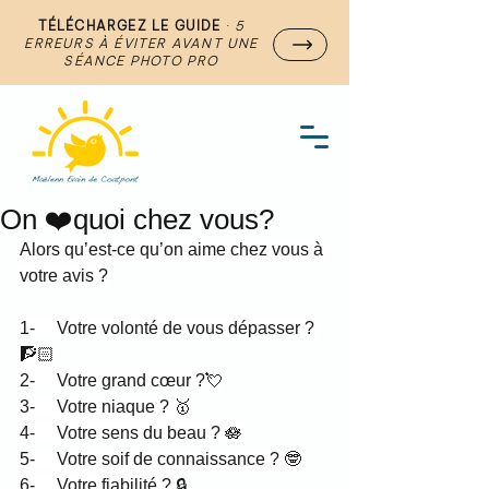
TÉLÉCHARGEZ LE GUIDE
·
5
ERREURS À ÉVITER AVANT UNE
SÉANCE PHOTO PRO
On ❤️quoi chez vous?
Alors qu’est-ce qu’on aime chez vous à 
votre avis ?
1-     Votre volonté de vous dépasser ? 
🧗🏻‍
2-     Votre grand cœur ?💘
3-     Votre niaque ? 🥇
4-     Votre sens du beau ? 🪷
5-     Votre soif de connaissance ? 🤓
6-     Votre fiabilité ? 🔒