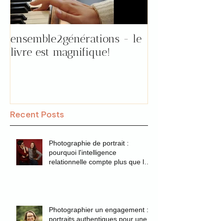
ensemble2générations - le
Pourquoi aller 
livre est magnifique!
"prendre le tem
par Florence !
Recent Posts
Photographie de portrait :
pourquoi l'intelligence
relationnelle compte plus que la
technique
Photographier un engagement :
portraits authentiques pour une