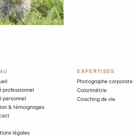
NU
EXPERTISES
eil
Photographe corporate
 professionnel
Colorimétrie
 personnel
Coaching de vie
sion & témoignages
tact
g
ions légales