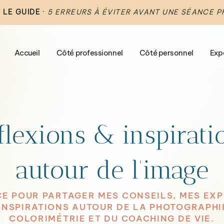
 LE GUIDE
·
5 ERREURS À ÉVITER AVANT UNE SÉANCE 
Accueil
Côté professionnel
Côté personnel
Exp
flexions & inspirati
autour de l’image
E POUR PARTAGER MES CONSEILS, MES EX
INSPIRATIONS AUTOUR DE LA PHOTOGRAPHIE
COLORIMÉTRIE ET DU COACHING DE VIE.