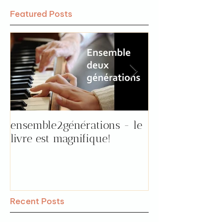
Featured Posts
ensemble2générations - le
Pourquoi aller 
livre est magnifique!
"prendre le tem
par Florence !
Recent Posts