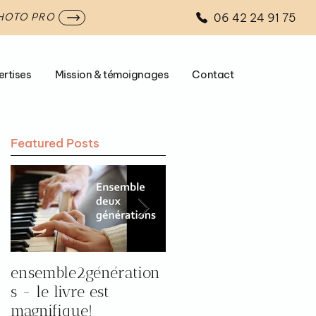
06 42 24 91 75
PHOTO PRO
ertises
Mission & témoignages
Contact
Featured Posts
ensemble2génération
Pourquoi aller à
s - le livre est
l'expo "prendre le
magnifique!
temps d'être 2" par