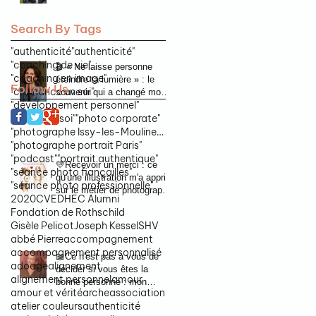
campagne municipale
Search By Tags
"authenticité
"authenticité"
"coaching de vie"
🎬 « Ne laisse personne
"coaching en image"
éteindre ta lumière » : le
Follow Us
"confiance en soi"
souvenir qui a changé mon
"développement personnel"
regard sur l'authenticité
"image de soi"
"photo corporate"
"photographe Issy-les-Moulineaux"
"photographe portrait Paris"
"podcast"
"portrait authentique"
💛Recevoir un merci : ce
"séance photo fiançailles"
qu'une illustration m'a appris
"séance photo professionnelle"
sur le métier de photographe
2020
CV
EDHEC Alumni
portraitiste
Fondation de Rothschild
Gisèle Pelicot
Joseph Kessel
SHV
abbé Pierre
accompagnement
accompagnement personnalisé
📖Ce n'est pas à vous de
ado
age
alignement
décider si vous êtes la
alignement personnel
amour
bonne personne : mon
amour et vérité
arche
association
invitation au podcast du
atelier couleurs
authenticité
magazine Zélie