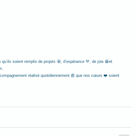
 qu’ils soient remplis de projets 🤩, d’espérance 💚, de joie 😁et 
n.
'accompagnement réalisé quotidiennement 📰 que nos cœurs ❤️ soient 