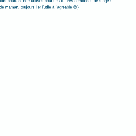
aits pourront être utilisés pour ses futures demandes de stage !
e maman, toujours lier l'utile à l'agréable 😅)