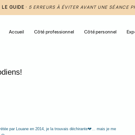
 LE GUIDE
·
5 ERREURS À ÉVITER AVANT UNE SÉANCE 
Accueil
Côté professionnel
Côté personnel
Exp
odiens!
rétée par Louane en 2014, je la trouvais déchirante💔… mais je me 