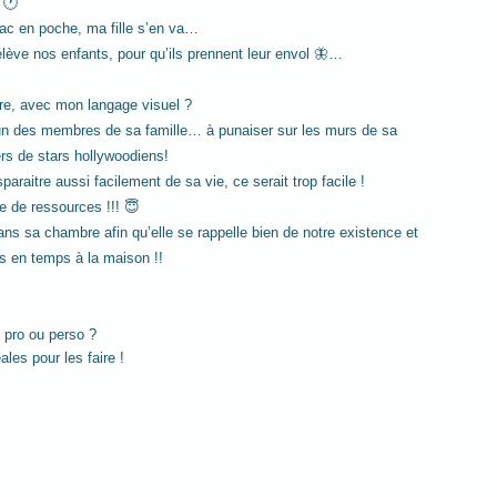
 🕐
ac en poche, ma fille s’en va…
ève nos enfants, pour qu’ils prennent leur envol 🦋…
ire, avec mon langage visuel ?
hacun des membres de sa famille… à punaiser sur les murs de sa 
rs de stars hollywoodiens!
araitre aussi facilement de sa vie, ce serait trop facile !
e de ressources !!! 😇
ns sa chambre afin qu’elle se rappelle bien de notre existence et 
ps en temps à la maison !!  
 pro ou perso ?
es pour les faire ! 