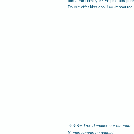
pas à me l’envoyer ! En plus ces portr
Double effet kiss cool ! 🍬 (ressource d
🎶🎶🎶
« J’me demande sur ma route
Si mes parents se doutent