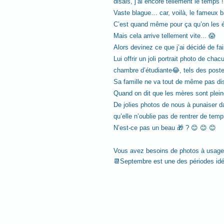
disais, j’ai encore tellement le temps !
Vaste blague… car, voilà, le fameux b
C’est quand même pour ça qu’on les él
Mais cela arrive tellement vite... 😱
Alors devinez ce que j’ai décidé de fa
Lui offrir un joli portrait photo de c
chambre d’étudiante😂, tels des poste
Sa famille ne va tout de même pas disp
Quand on dit que les mères sont plein
De jolies photos de nous à punaiser da
qu’elle n’oublie pas de rentrer de tem
N’est-ce pas un beau 🎁 ? 😊 😊 😊
Vous avez besoins de photos à usage
📆Septembre est une des périodes idéal