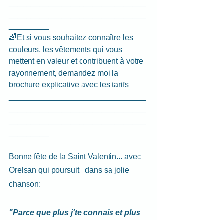
_______________________________
_______________________________
_________
🌈Et si vous souhaitez connaître les 
couleurs, les vêtements qui vous 
mettent en valeur et contribuent à votre 
rayonnement, demandez moi la 
brochure explicative avec les tarifs
_______________________________
_______________________________
_______________________________
_________
Bonne fête de la Saint Valentin... avec 
Orelsan qui poursuit   dans sa jolie 
chanson:
"Parce que plus j'te connais et plus 