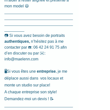
m'aider à rester alignée et présente à 
mon model 😃
_______________________________
_______________________________
_______________________________
_________
📷 Si vous avez besoin de portraits 
authentiques,
 n’hésitez pas à me 
contacter par ☎️: 06 42 24 91 75 afin 
d’en discuter ou par ✉️: 
info@maelenn.com
🖥️Si vous êtes une 
entreprise
, je me 
déplace aussi dans  vos locaux et 
monte un studio sur place! 
A chaque entreprise son style! 
Demandez-moi un devis ! 📝
_______________________________