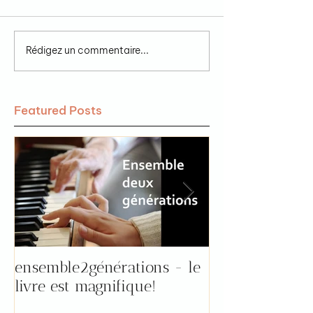
Rédigez un commentaire...
Featured Posts
ensemble2générations - le
Pourquoi aller 
livre est magnifique!
"prendre le tem
par Florence !