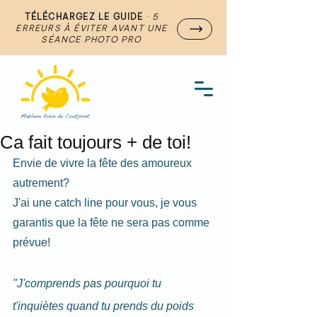
TÉLÉCHARGEZ LE GUIDE
·
5
ERREURS À ÉVITER AVANT UNE
SÉANCE PHOTO PRO
Ca fait toujours + de toi!
Envie de vivre la fête des amoureux 
autrement?
J'ai une catch line pour vous, je vous 
garantis que la fête ne sera pas comme 
prévue!
"J'comprends pas pourquoi tu 
t'inquiètes quand tu prends du poids