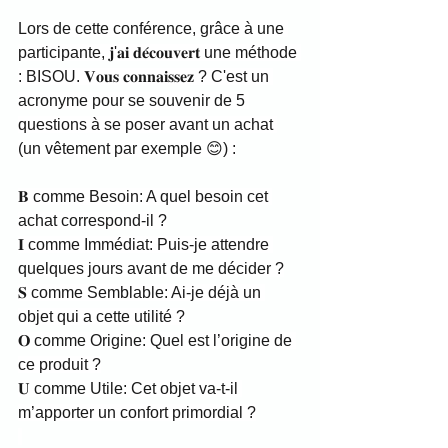
Lors de cette conférence, grâce à une 
participante, 𝐣'𝐚𝐢 𝐝𝐞́𝐜𝐨𝐮𝐯𝐞𝐫𝐭 une méthode 
: BISOU. 𝐕𝐨𝐮𝐬 𝐜𝐨𝐧𝐧𝐚𝐢𝐬𝐬𝐞𝐳 ? C'est un 
acronyme pour se souvenir de 5 
questions à se poser avant un achat 
(un vêtement par exemple 😊) :
𝐁 comme Besoin: A quel besoin cet 
achat correspond-il ?
𝐈 comme Immédiat: Puis-je attendre 
quelques jours avant de me décider ?
𝐒 comme Semblable: Ai-je déjà un 
objet qui a cette utilité ?
𝐎 comme Origine: Quel est l’origine de 
ce produit ?
𝐔 comme Utile: Cet objet va-t-il 
m’apporter un confort primordial ?