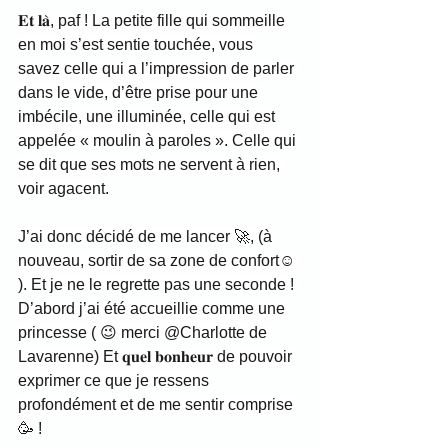
𝐄𝐭 𝐥𝐚̀, paf ! La petite fille qui sommeille 
en moi s’est sentie touchée, vous 
savez celle qui a l’impression de parler 
dans le vide, d’être prise pour une 
imbécile, une illuminée, celle qui est 
appelée « moulin à paroles ». Celle qui 
se dit que ses mots ne servent à rien, 
voir agacent.
J’ai donc décidé de me lancer 🚀, (à 
nouveau, sortir de sa zone de confort☺️ 
). Et je ne le regrette pas une seconde ! 
D’abord j’ai été accueillie comme une 
princesse ( 😉 merci @Charlotte de 
Lavarenne) Et 𝐪𝐮𝐞𝐥 𝐛𝐨𝐧𝐡𝐞𝐮𝐫 de pouvoir 
exprimer ce que je ressens 
profondément et de me sentir comprise 
🥳 !