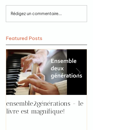
Rédigez un commentaire...
Featured Posts
ensemble2générations - le
Pourquoi aller 
livre est magnifique!
"prendre le tem
par Florence !