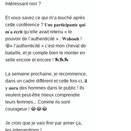
Intéressant non ?
Et vous savez ce qui m’a touché après 
cette conférence ? 𝐔𝐧𝐞 𝐩𝐚𝐫𝐭𝐢𝐜𝐢𝐩𝐚𝐧𝐭𝐞 𝐪𝐮𝐢 
𝐦’𝐚 𝐞́𝐜𝐫𝐢𝐭 qu’elle avait retenu « le 
pouvoir de l’authenticité » . 𝐖𝐚𝐡𝐨𝐮𝐡 ! 
🤩« l’authenticité » c'est mon cheval de 
bataille, et je compte bien le monter en 
selle encore et encore ! 🏇🏇🏇
La semaine prochaine, je recommence, 
dans un cadre différent et cette fois-ci, 𝐢𝐥 
𝐲 𝐚𝐮𝐫𝐚 des hommes dans le public ! Ils 
veulent peut-être mieux comprendre 
leurs femmes... Comme ils sont 
courageux ! 😂😂😂
Je crois que je vais finir par aimer ça, 
les interventions !