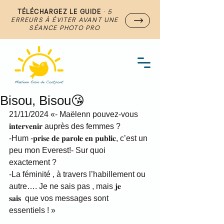
TÉLÉCHARGEZ LE GUIDE
·
5
ERREURS À ÉVITER AVANT UNE
SÉANCE PHOTO PRO
Bisou, Bisou😘
21/11/2024 «- Maëlenn pouvez-vous 
𝐢𝐧𝐭𝐞𝐫𝐯𝐞𝐧𝐢𝐫 auprès des femmes ?
-Hum -𝐩𝐫𝐢𝐬𝐞 𝐝𝐞 𝐩𝐚𝐫𝐨𝐥𝐞 𝐞𝐧 𝐩𝐮𝐛𝐥𝐢𝐜, c’est un 
peu mon Everest!- Sur quoi 
exactement ?
-La féminité , à travers l’habillement ou 
autre…. Je ne sais pas , mais 𝐣𝐞 
𝐬𝐚𝐢𝐬  que vos messages sont 
essentiels ! »