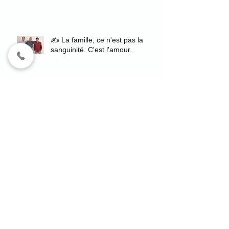
✍️ La famille, ce n'est pas la
sanguinité. C'est l'amour.
Search By Tags
"authenticité
"authenticité"
"coaching de vie"
"coaching en image"
"confiance en soi"
"développement personnel"
"image de soi"
"photo corporate"
"photographe Issy-les-Moulineaux"
"photographe portrait Paris"
"podcast"
"portrait authentique"
"séance photo fiançailles"
"séance photo professionnelle"
2020
CV
EDHEC Alumni
Fondation de Rothschild
Gisèle Pelicot
Joseph Kessel
SHV
abbé Pierre
accompagnement