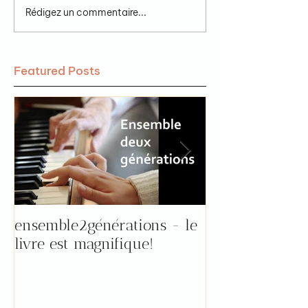
Rédigez un commentaire...
Featured Posts
ensemble2générations - le
Pourquoi aller 
livre est magnifique!
"prendre le tem
par Florence !