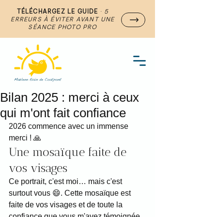
TÉLÉCHARGEZ LE GUIDE
·
5
ERREURS À ÉVITER AVANT UNE
SÉANCE PHOTO PRO
Bilan 2025 : merci à ceux
qui m'ont fait confiance
2026 commence avec un immense 
merci ! 🙏
Une mosaïque faite de 
vos visages
Ce portrait, c'est moi… mais c'est 
surtout vous 😄. Cette mosaïque est 
faite de vos visages et de toute la 
confiance que vous m'avez témoignée 