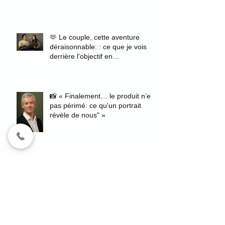
🫶 Le couple, cette aventure
déraisonnable: : ce que je vois
derrière l'objectif en
photographiant des fiancés
📸 « Finalement… le produit n’est
pas périmé: ce qu'un portrait
révèle de nous" »
🪞 Et si l’image de soi faisait
partie du chemin ?