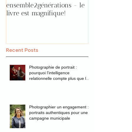
ensemble2générations - le
Pourquoi aller 
livre est magnifique!
"prendre le tem
par Florence !
Recent Posts
Photographie de portrait :
pourquoi l'intelligence
relationnelle compte plus que la
technique
Photographier un engagement :
portraits authentiques pour une
campagne municipale