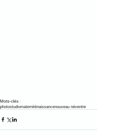
Mots-clés :
photo
studio
maternité
naissance
nouveau né
ventre