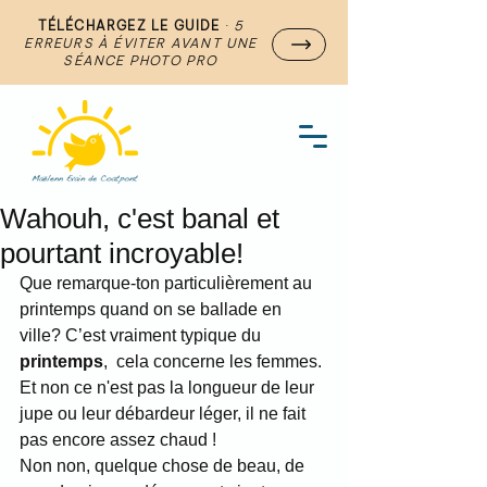
TÉLÉCHARGEZ LE GUIDE
·
5
ERREURS À ÉVITER AVANT UNE
SÉANCE PHOTO PRO
Wahouh, c'est banal et
pourtant incroyable!
Que remarque-ton particulièrement au 
printemps quand on se ballade en 
ville? C’est vraiment typique du 
printemps
,  cela concerne les femmes.
Et non ce n'est pas la longueur de leur 
jupe ou leur débardeur léger, il ne fait 
pas encore assez chaud !
Non non, quelque chose de beau, de 