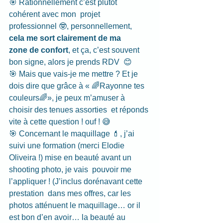
🎯 Rationnellement c’est plutôt 
cohérent avec mon  projet 
professionnel 🤓, personnellement, 
cela me sort clairement de ma             
zone de confort
, et ça, c’est souvent 
bon signe, alors je prends RDV  😊
🎯 Mais que vais-je me mettre ? Et je 
dois dire que grâce à « 🌈Rayonne tes 
couleurs🌈», je peux m’amuser à 
choisir des tenues assorties  et réponds 
vite à cette question ! ouf ! 😅
🎯 Concernant le maquillage 💄, j’ai 
suivi une formation (merci Elodie 
Oliveira !) mise en beauté avant un 
shooting photo, je vais  pouvoir me 
l’appliquer ! (J’inclus dorénavant cette 
prestation  dans mes offres, car les 
photos atténuent le maquillage… or il 
est bon d’en avoir… la beauté au 