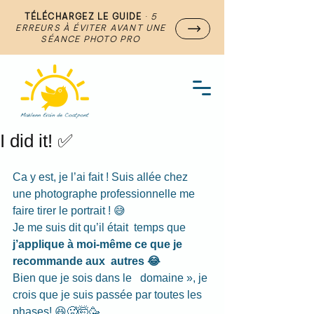
TÉLÉCHARGEZ LE GUIDE
·
5
ERREURS À ÉVITER AVANT UNE
SÉANCE PHOTO PRO
I did it! ✅
Ca y est, je l’ai fait ! Suis allée chez 
une photographe professionnelle me 
faire tirer le portrait ! 😅
Je me suis dit qu’il était  temps que 
j’applique à moi-même ce que je 
recommande aux  autres 😂
Bien que je sois dans le   domaine », je 
crois que je suis passée par toutes les 
phases! 😆🥵🤯🥳