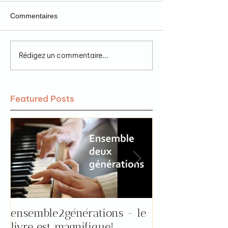
Commentaires
Rédigez un commentaire...
Featured Posts
ensemble2générations - le
Pourquoi aller 
livre est magnifique!
"prendre le tem