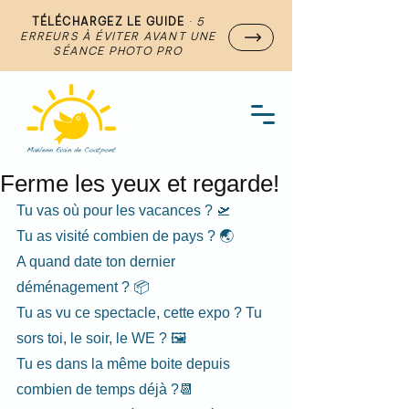
TÉLÉCHARGEZ LE GUIDE
·
5
ERREURS À ÉVITER AVANT UNE
SÉANCE PHOTO PRO
Ferme les yeux et regarde!
Tu vas où pour les vacances ? 🛫
Tu as visité combien de pays ? 🌏
A quand date ton dernier 
déménagement ? 📦
Tu as vu ce spectacle, cette expo ? Tu 
sors toi, le soir, le WE ? 🖼️
Tu es dans la même boite depuis 
combien de temps déjà ?📆