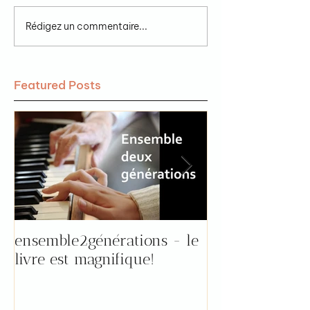
Rédigez un commentaire...
Featured Posts
ensemble2générations - le
Pourquoi aller 
livre est magnifique!
"prendre le tem
par Florence !