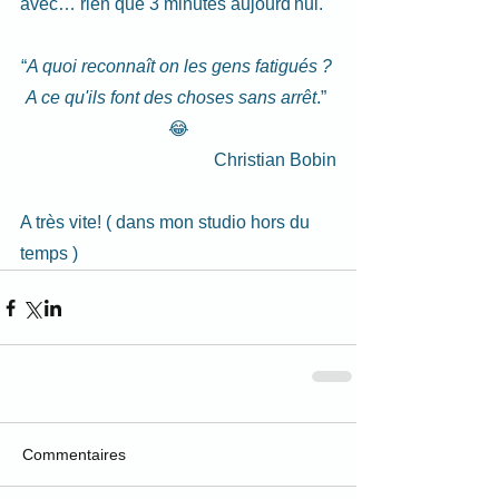
avec… rien que 3 minutes aujourd'hui.
“
A quoi reconnaît on les gens fatigués ? 
A ce qu'ils font des choses sans arrêt
.” 
😂
Christian Bobin
A très vite! ( dans mon studio hors du 
temps )
Commentaires