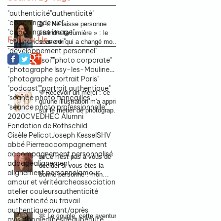
"authenticité
"authenticité"
"coaching de vie"
🎬 « Ne laisse personne
"coaching en image"
éteindre ta lumière » : le
Follow Us
"confiance en soi"
souvenir qui a changé mon
"développement personnel"
regard sur l'authenticité
"image de soi"
"photo corporate"
"photographe Issy-les-Moulineaux"
"photographe portrait Paris"
"podcast"
"portrait authentique"
💛Recevoir un merci : ce
"séance photo fiançailles"
qu'une illustration m'a appris
"séance photo professionnelle"
sur le métier de photographe
2020
CV
EDHEC Alumni
portraitiste
Fondation de Rothschild
Gisèle Pelicot
Joseph Kessel
SHV
abbé Pierre
accompagnement
accompagnement personnalisé
📖Ce n'est pas à vous de
ado
age
alignement
décider si vous êtes la
alignement personnel
amour
bonne personne : mon
amour et vérité
arche
association
invitation au podcast du
atelier couleurs
authenticité
magazine Zélie
authenticité au travail
authentique
avant/après
🫶 Le couple, cette aventure
avis google
aînés
beau
beauté