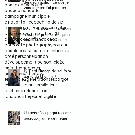
déraisonnable: : ce que je
bonne année
boum
vois derrière l'objectif en
cadeau fiancailles
photographiant des fiancés
campagne municipale
cinquantaine
coaching de vie
coaching en image
colorimétrie
📸 « Finalement… le produit
colosse
communication RH
n’est pas périmé: ce qu'un
confiance
confiance en soi
portrait révèle de nous" »
corporate photography
couleur
couple
course
culture d'entreprise
côté personnel
dalton
développement personnel
e2g
enfant
engagement
🪞 Et si l’image de soi faisait
engagement citoyen
partie du chemin ?
ensemble2generations
escargot
estime
etudiant
famille
fleur
foietlumiere
fondation
fondation Lejeune
fragilité
Un avis Google qui rappelle
pourquoi j'aime ce métier