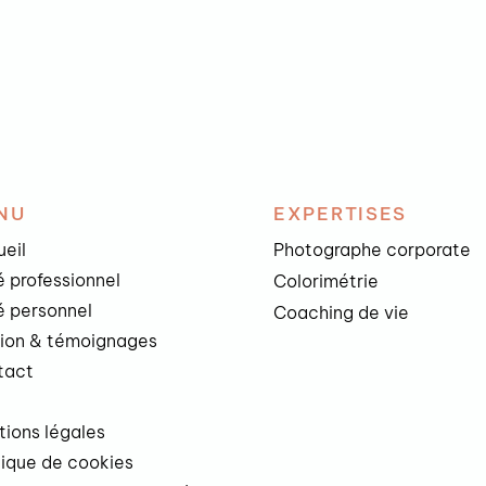
NU
EXPERTISES
eil
Photographe corporate
 professionnel
Colorimétrie
 personnel
Coaching de vie
sion & témoignages
tact
g
ions légales
tique de cookies