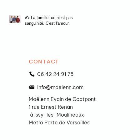
✍️ La famille, ce n'est pas la
sanguinité. C'est l'amour.
CONTACT
06 42 24 91 75
info@maelenn.com
Maëlenn Evain de Coatpont
1 rue Ernest Renan
à Issy-les-Moulineaux
Métro Porte de Versailles