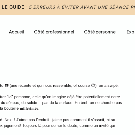
 LE GUIDE
·
5 ERREURS À ÉVITER AVANT UNE SÉANCE 
Accueil
Côté professionnel
Côté personnel
Exp
to 📷 (une récente et qui nous ressemble, of course 😉), on a swipé, 
rer "la" personne, celle qu’on imagine déjà être potentiellement notre 
c'est du sérieux, du solide… pas de la surface. En bref, on ne cherche pas 
lle 𝐦𝐢𝐥𝐥𝐞́𝐬𝐢𝐦𝐞́𝐞.
. Next ! J'aime pas l'endroit, j'aime pas comment il s'assoit, ni sa 
x jugement! Toujours là pour semer le doute, comme un invité qui 