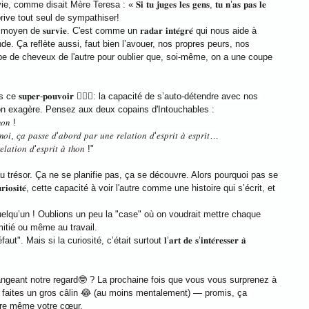
 disait Mère Teresa : « 𝐒𝐢 𝐭𝐮 𝐣𝐮𝐠𝐞𝐬 𝐥𝐞𝐬 𝐠𝐞𝐧𝐬, 𝐭𝐮 𝐧’𝐚𝐬 𝐩𝐚𝐬 𝐥𝐞 
on se prive tout seul de sympathiser!
 de 𝐬𝐮𝐫𝐯𝐢𝐞. C'est comme un 𝐫𝐚𝐝𝐚𝐫 𝐢𝐧𝐭𝐞́𝐠𝐫𝐞́ qui nous aide à 
de. Ça reflète aussi, faut bien l’avouer, nos propres peurs, nos 
upe de cheveux de l'autre pour oublier que, soi-même, on a une coupe 
𝐮𝐩𝐞𝐫-𝐩𝐨𝐮𝐯𝐨𝐢𝐫 🦸🏻‍♀️: la capacité de s’auto-détendre avec nos 
on exagère. Pensez aux deux copains d'Intouchables :
ℎ𝑜𝑛 !
𝑜𝑖, 𝑐̧𝑎 𝑝𝑎𝑠𝑠𝑒 𝑑’𝑎𝑏𝑜𝑟𝑑 𝑝𝑎𝑟 𝑢𝑛𝑒 𝑟𝑒𝑙𝑎𝑡𝑖𝑜𝑛 𝑑’𝑒𝑠𝑝𝑟𝑖𝑡 𝑎̀ 𝑒𝑠𝑝𝑟𝑖𝑡…
𝑒𝑙𝑎𝑡𝑖𝑜𝑛 𝑑’𝑒𝑠𝑝𝑟𝑖𝑡 𝑎̀ 𝑡ℎ𝑜𝑛 !"
u trésor. Ça ne se planifie pas, ça se découvre. Alors pourquoi pas se 
 𝐜𝐮𝐫𝐢𝐨𝐬𝐢𝐭𝐞́, cette capacité à voir l'autre comme une histoire qui s’écrit, et 
lqu’un ! Oublions un peu la "case" où on voudrait mettre chaque 
itié ou même au travail.
ais si la curiosité, c’était surtout 𝐥’𝐚𝐫𝐭 𝐝𝐞 𝐬’𝐢𝐧𝐭𝐞́𝐫𝐞𝐬𝐬𝐞𝐫 𝐚̀ 
ngeant notre regard🤓 ? La prochaine fois que vous vous surprenez à 
i faites un gros câlin 😂 (au moins mentalement) — promis, ça 
être même votre cœur.