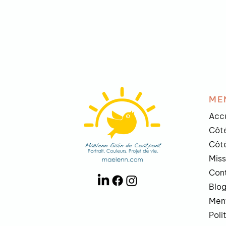
ME
Accu
Côté
Côté
Mis
Con
Blo
Ment
Poli