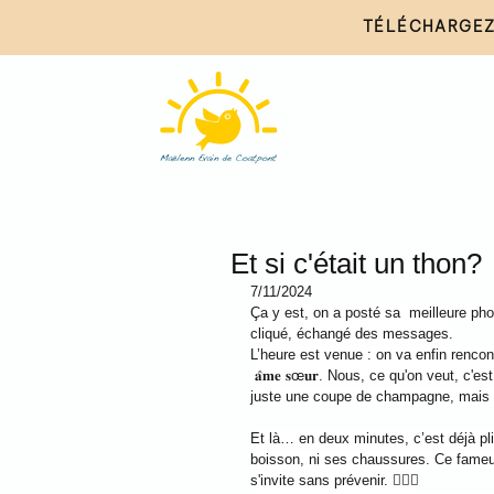
TÉLÉCHARGEZ
Et si c'était un thon?
7/11/2024
Ça y est, on a posté sa  meilleure pho
cliqué, échangé des messages.
L’heure est venue : on va enfin rencont
 𝐚̂𝐦𝐞 𝐬œ𝐮𝐫. Nous, ce qu'on veut, 
juste une coupe de champagne, mais la boutei
Et là… en deux minutes, c’est déjà plié
boisson, ni ses chaussures. Ce fameu
s'invite sans prévenir. 🤷🏻‍♂️