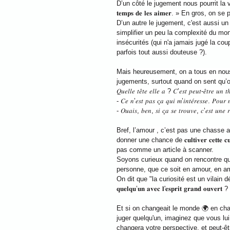
D’un côté le jugement nous pourrit la vie, comme
𝐭𝐞𝐦𝐩𝐬 𝐝𝐞 𝐥𝐞𝐬 𝐚𝐢𝐦𝐞𝐫. » En gros, 
D’un autre le jugement, c'est aussi un moyen
simplifier un peu la complexité du mon
insécurités (qui n'a jamais jugé la co
parfois tout aussi douteuse ?).
Mais heureusement, on a tous en nous ce 𝐬
jugements, surtout quand on sent qu’
𝑄𝑢𝑒𝑙𝑙𝑒 𝑡𝑒̂𝑡𝑒 𝑒𝑙𝑙𝑒 𝑎 ? 𝐶’𝑒𝑠𝑡 𝑝𝑒𝑢𝑡-𝑒̂𝑡𝑟𝑒 𝑢𝑛 
- 𝐶𝑒 𝑛’𝑒𝑠𝑡 𝑝𝑎𝑠 𝑐̧𝑎 𝑞𝑢𝑖 𝑚’𝑖𝑛𝑡𝑒́𝑟𝑒𝑠𝑠𝑒. 𝑃𝑜𝑢𝑟 
- 𝑂𝑢𝑎𝑖𝑠, 𝑏𝑒𝑛, 𝑠𝑖 𝑐̧𝑎 𝑠𝑒 𝑡𝑟𝑜𝑢𝑣𝑒, 𝑐’𝑒𝑠𝑡 𝑢𝑛𝑒 𝑟
Bref, l’amour , c’est pas une chasse a
donner une chance de 𝐜𝐮𝐥𝐭𝐢𝐯𝐞𝐫 𝐜𝐞𝐭𝐭
pas comme un article à scanner.
Soyons curieux quand on rencontre que
personne, que ce soit en amour, en am
On dit que "la curiosité est un vilain défaut". M
𝐪𝐮𝐞𝐥𝐪𝐮’𝐮𝐧 𝐚𝐯𝐞𝐜 𝐥'𝐞𝐬𝐩𝐫𝐢𝐭 𝐠𝐫𝐚𝐧𝐝 𝐨𝐮𝐯𝐞𝐫𝐭 ? 
Et si on changeait le monde 🌍 en cha
juger quelqu'un, imaginez que vous lu
changera votre perspective, et peut-