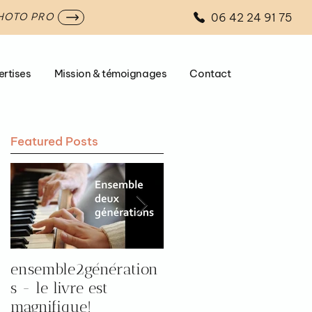
06 42 24 91 75
PHOTO PRO
ertises
Mission & témoignages
Contact
Featured Posts
ensemble2génération
Pourquoi aller à
s - le livre est
l'expo "prendre le
magnifique!
temps d'être 2" par