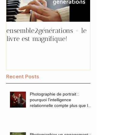
ensemble2générations - le
Pourquoi aller 
livre est magnifique!
"prendre le tem
par Florence !
Recent Posts
Photographie de portrait :
pourquoi l'intelligence
relationnelle compte plus que la
technique
Photographier un engagement :