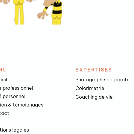
NU
EXPERTISES
eil
Photographe corporate
 professionnel
Colorimétrie
 personnel
Coaching de vie
sion & témoignages
tact
g
ions légales