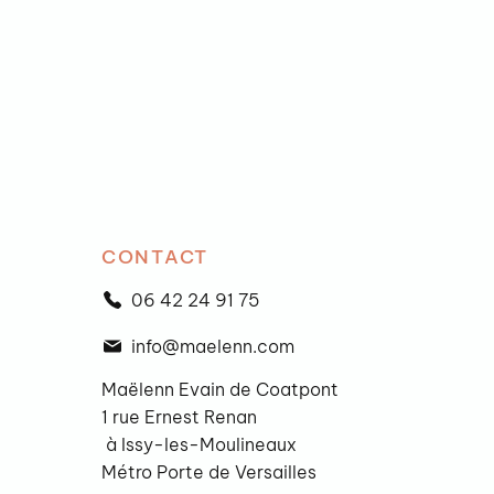
CONTACT
06 42 24 91 75
info@maelenn.com
Maëlenn Evain de Coatpont
1 rue Ernest Renan
à Issy-les-Moulineaux
Métro Porte de Versailles