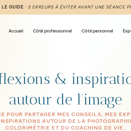
 LE GUIDE
·
5 ERREURS À ÉVITER AVANT UNE SÉANCE 
Accueil
Côté professionnel
Côté personnel
Exp
flexions & inspirati
autour de l’image
E POUR PARTAGER MES CONSEILS, MES EX
INSPIRATIONS AUTOUR DE LA PHOTOGRAPHIE
COLORIMÉTRIE ET DU COACHING DE VIE.