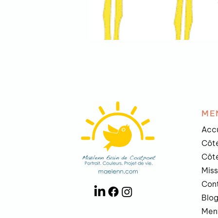
ME
Accu
Côté
Côté
Mis
Con
Blo
Ment